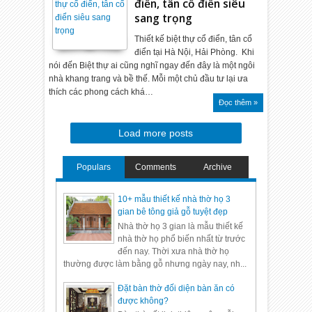
điển, tân cổ điển siêu
sang trọng
Thiết kế biệt thự cổ điển, tân cổ
điển tại Hà Nội, Hải Phòng. Khi
nói đến Biệt thự ai cũng nghĩ ngay đến đây là một ngôi
nhà khang trang và bề thế. Mỗi một chủ đầu tư lại ưa
thích các phong cách khá…
Đọc thêm »
Load more posts
Populars
Comments
Archive
10+ mẫu thiết kế nhà thờ họ 3
gian bê tông giả gỗ tuyệt đẹp
Nhà thờ họ 3 gian là mẫu thiết kế
nhà thờ họ phổ biến nhất từ trước
đến nay. Thời xưa nhà thờ họ
thường được làm bằng gỗ nhưng ngày nay, nh...
Đặt bàn thờ đối diện bàn ăn có
được không?