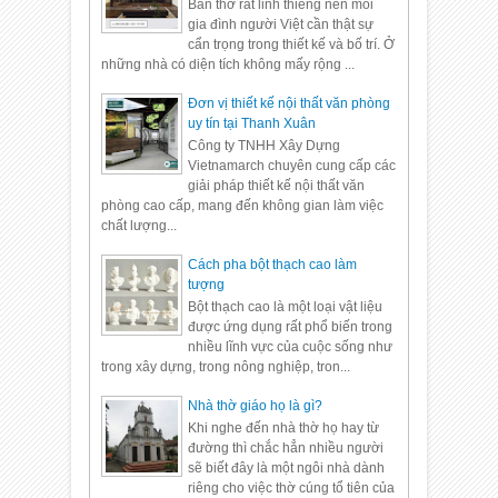
Bàn thờ rất linh thiêng nên mỗi
gia đình người Việt cần thật sự
cẩn trọng trong thiết kế và bố trí. Ở
những nhà có diện tích không mấy rộng ...
Đơn vị thiết kế nội thất văn phòng
uy tín tại Thanh Xuân
Công ty TNHH Xây Dựng
Vietnamarch chuyên cung cấp các
giải pháp thiết kế nội thất văn
phòng cao cấp, mang đến không gian làm việc
chất lượng...
Cách pha bột thạch cao làm
tượng
Bột thạch cao là một loại vật liệu
được ứng dụng rất phổ biến trong
nhiều lĩnh vực của cuộc sống như
trong xây dựng, trong nông nghiệp, tron...
Nhà thờ giáo họ là gì?
Khi nghe đến nhà thờ họ hay từ
đường thì chắc hẳn nhiều người
sẽ biết đây là một ngôi nhà dành
riêng cho việc thờ cúng tổ tiên của