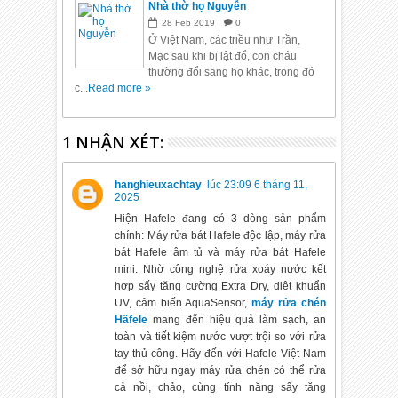
Nhà thờ họ Nguyễn
28
Feb
2019
0
Ở Việt Nam, các triều như Trần,
Mạc sau khi bị lật đổ, con cháu
thường đổi sang họ khác, trong đó
c...
Read more »
1 NHẬN XÉT:
hanghieuxachtay
lúc 23:09 6 tháng 11,
2025
Hiện Hafele đang có 3 dòng sản phẩm
chính: Máy rửa bát Hafele độc lập, máy rửa
bát Hafele âm tủ và máy rửa bát Hafele
mini. Nhờ công nghệ rửa xoáy nước kết
hợp sấy tăng cường Extra Dry, diệt khuẩn
UV, cảm biến AquaSensor,
máy rửa chén
Häfele
mang đến hiệu quả làm sạch, an
toàn và tiết kiệm nước vượt trội so với rửa
tay thủ công. Hãy đến với Hafele Việt Nam
để sở hữu ngay máy rửa chén có thể rửa
cả nồi, chảo, cùng tính năng sấy tăng