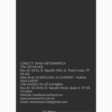
CÔNG TY TNHH VIETNAMARCH.
TRỤ SỞ HÀ NỘI
Địa chỉ: Số 61, Đ. Nguyễn Xiển, Q. Thanh Xuân, TP.
Hà Nội
Điện thoại: 04.66812328, 04.22434597 - Hotline:
0918.248297
VĂN PHÒNG TP. HỒ CHÍ MINH
Địa chỉ: Số 40/30, Đ. Nguyễn Khoái, Quận 4, TP. Hồ
Chí Minh
Website: tranthachcaohanoi.vn -
www.vietnamarch.com.vn
Email: vietnamarch.ltd@gmail.com
Từ Khóa