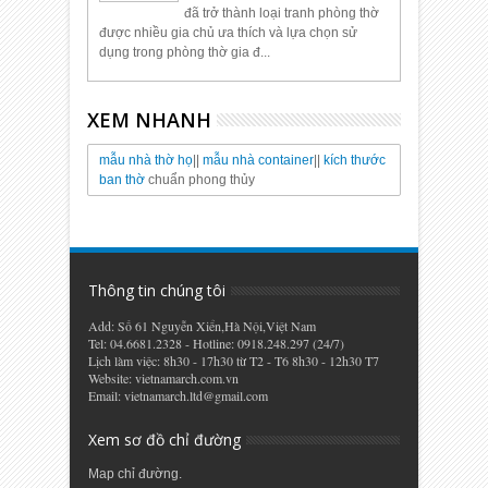
đã trở thành loại tranh phòng thờ
được nhiều gia chủ ưa thích và lựa chọn sử
dụng trong phòng thờ gia đ...
XEM NHANH
mẫu nhà thờ họ
||
mẫu nhà container
||
kích thước
ban thờ
chuẩn phong thủy
Thông tin chúng tôi
Add: Số 61 Nguyễn Xiển,Hà Nội,Việt Nam
Tel: 04.6681.2328 - Hotline: 0918.248.297 (24/7)
Lịch làm việc: 8h30 - 17h30 từ T2 - T6 8h30 - 12h30 T7
Website: vietnamarch.com.vn
Email: vietnamarch.ltd@gmail.com
Xem sơ đồ chỉ đường
Map chỉ đường.