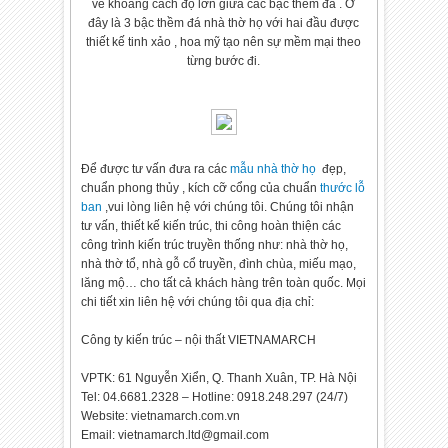
về khoảng cách độ lớn giữa các bậc thềm đá . Ở
đây là 3 bậc thềm đá nhà thờ họ với hai đầu được
thiết kế tinh xảo , hoa mỹ tạo nên sự mềm mại theo
từng bước đi.
Để được tư vấn đưa ra các
mẫu nhà thờ họ
đẹp,
chuẩn phong thủy , kích cỡ cổng của chuẩn
thước lỗ
ban
,vui lòng liên hệ với chúng tôi. Chúng tôi nhận
tư vấn, thiết kế kiến trúc, thi công hoàn thiện các
công trình kiến trúc truyền thống như: nhà thờ họ,
nhà thờ tổ, nhà gỗ cổ truyền, đình chùa, miếu mạo,
lăng mộ… cho tất cả khách hàng trên toàn quốc. Mọi
chi tiết xin liên hệ với chúng tôi qua địa chỉ:
Công ty kiến trúc – nội thất VIETNAMARCH
VPTK: 61 Nguyễn Xiển, Q. Thanh Xuân, TP. Hà Nội
Tel: 04.6681.2328 – Hotline: 0918.248.297 (24/7)
Website: vietnamarch.com.vn
Email: vietnamarch.ltd@gmail.com