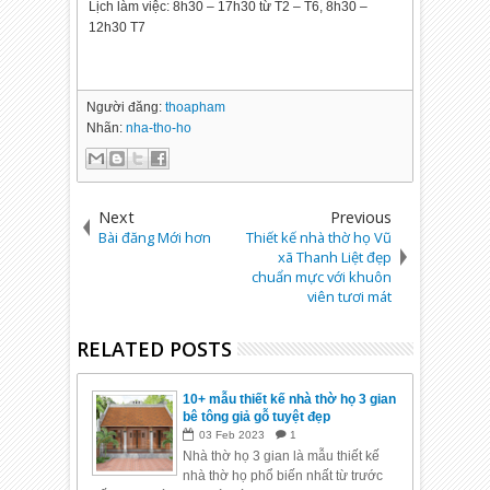
Lịch làm việc: 8h30 – 17h30 từ T2 – T6, 8h30 –
12h30 T7
Người đăng:
thoapham
Nhãn:
nha-tho-ho
Next
Previous
Bài đăng Mới hơn
Thiết kế nhà thờ họ Vũ
xã Thanh Liệt đẹp
chuẩn mực với khuôn
viên tươi mát
RELATED POSTS
10+ mẫu thiết kế nhà thờ họ 3 gian
bê tông giả gỗ tuyệt đẹp
03
Feb
2023
1
Nhà thờ họ 3 gian là mẫu thiết kế
nhà thờ họ phổ biến nhất từ trước