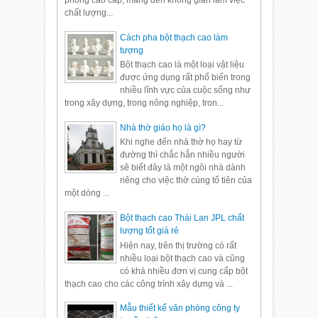
phòng cao cấp, mang đến không gian làm việc
chất lượng...
Cách pha bột thạch cao làm
tượng
Bột thạch cao là một loại vật liệu
được ứng dụng rất phổ biến trong
nhiều lĩnh vực của cuộc sống như
trong xây dựng, trong nông nghiệp, tron...
Nhà thờ giáo họ là gì?
Khi nghe đến nhà thờ họ hay từ
đường thì chắc hẳn nhiều người
sẽ biết đây là một ngôi nhà dành
riêng cho việc thờ cúng tổ tiên của
một dòng ...
Bột thạch cao Thái Lan JPL chất
lượng tốt giá rẻ
Hiện nay, trên thị trường có rất
nhiều loại bột thạch cao và cũng
có khá nhiều đơn vị cung cấp bột
thạch cao cho các công trình xây dựng và ...
Mẫu thiết kế văn phòng công ty