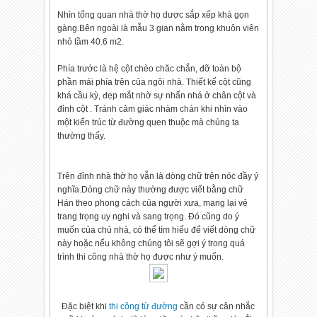
Nhìn tổng quan nhà thờ họ dược sắp xếp khá gọn
gàng.Bên ngoài là mẫu 3 gian nằm trong khuôn viên
nhỏ tầm 40.6 m2.
Phía trước là hệ cột chèo chăc chắn, đỡ toàn bộ
phần mái phía trên của ngôi nhà. Thiết kế cột cũng
khá cầu kỳ, đẹp mắt nhờ sự nhấn nhá ở chân cột và
đỉnh cột . Tránh cảm giác nhàm chán khi nhìn vào
một kiến trúc từ đường quen thuộc mà chúng ta
thường thấy.
Trên đỉnh nhà thờ họ vẫn là dòng chữ trên nóc đầy ý
nghĩa.Dòng chữ này thường được viết bằng chữ
Hán theo phong cách của người xưa, mang lại vẻ
trang trọng uy nghi và sang trọng. Đó cũng do ý
muốn của chủ nhà, có thể tìm hiểu để viết dòng chữ
này hoặc nếu không chúng tôi sẽ gợi ý trong quá
trình thi công nhà thờ họ được như ý muốn.
Đặc biệt khi
thi công từ đường
cần có sự cân nhắc