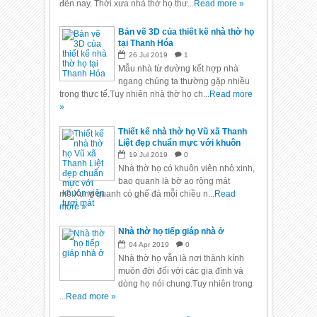
đến nay. Thời xưa nhà thờ họ thư...
Read more »
Bản vẽ 3D của thiết kế nhà thờ họ
tại Thanh Hóa
26
Jul
2019
1
Mẫu nhà từ đường kết hợp nhà
ngang chúng ta thường gặp nhiều
trong thực tế.Tuy nhiên nhà thờ họ ch...
Read more
»
Thiết kế nhà thờ họ Vũ xã Thanh
Liệt đẹp chuẩn mực với khuôn
viên tươi mát
19
Jul
2019
0
Nhà thờ họ có khuôn viên nhỏ xinh,
bao quanh là bờ ao rộng mát
mẻ.Xung quanh có ghế đá mỗi chiều n...
Read
more »
Nhà thờ họ tiếp giáp nhà ở
04
Apr
2019
0
Nhà thờ họ vẫn là nơi thành kính
muôn đời đối với các gia đình và
dòng họ nói chung.Tuy nhiên trong
...
Read more »