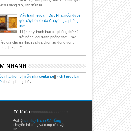
viên. Một văn phòng xấu sẽ có thể giết
ết sự sáng tạo, tinh thần là...
Mẫu tranh trúc chỉ Đức Phật ngồi dưới
gốc cây bồ đề của Chuyên gia phòng
thờ
Hiện nay, tranh trúc chỉ phòng thờ đã
trở thành loại tranh phòng thờ được
iều gia chủ ưa thích và lựa chọn sử dụng trong
òng thờ gia đ...
EM NHANH
u nhà thờ họ
||
mẫu nhà container
||
kích thước ban
ờ
chuẩn phong thủy
Từ Khóa
Đại lý
trần thạch cao Đà Nẵng
chuyên thi công và cung cấp vật
tư.