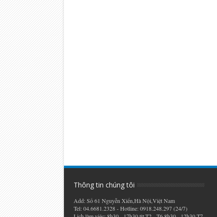
Thông tin chúng tôi
Add: Số 61 Nguyễn Xiển,Hà Nội,Việt Nam
Tel: 04.6681.2328 - Hotline: 0918.248.297 (24/7)
Lịch làm việc: 8h30 - 17h30 từ T2 - T6 8h30 - 12h30 T7