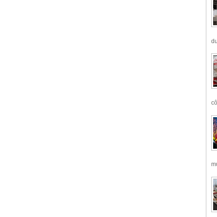
dư
cô
mu