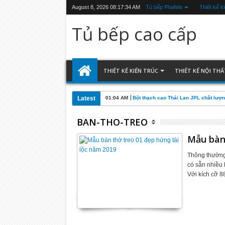
August 8, 2026
08:17:35 AM
Tủ bếp Phafele
Thiết kế k
Tủ bếp cao cấp
THIẾT KẾ KIẾN TRÚC
THIẾT KẾ NỘI TH
Latest
01:04 AM
Bột thạch cao Thái Lan JPL chất lượng
BAN-THO-TREO
Mẫu bàn 
Thông thường
có sẵn nhiều 
Với kích cỡ 