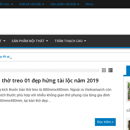
iến trúc
thiết kế nội thất
Sản phẩm nội thất
Menu
ẤT
SẢN PHẨM NỘI THẤT
TRẦN THẠCH CAO
 tốt giá rẻ
thờ treo 01 đẹp hứng tài lộc năm 2019
 kích thước bàn thờ treo là 880mmx480mm. Ngoài ra Vietnamarch còn
kích thước phù hợp với nhiều không gian thờ phụng của từng gia đình
880mmx480mm, tại bàn thờ đẹp…
bằ
Đọc thêm »