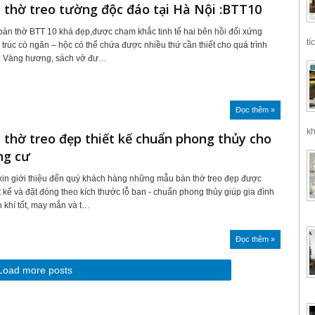
thờ treo tường độc đáo tại Hà Nội :BTT10
àn thờ BTT 10 khá đẹp,được chạm khắc tinh tế hai bên hồi đối xứng
tí
 trúc có ngăn – hộc có thể chứa được nhiều thứ cần thiết cho quá trình
: Vàng hương, sách vở đư…
Đọc thêm »
kh
thờ treo đẹp thiết kế chuẩn phong thủy cho
ng cư
xin giới thiệu đến quý khách hàng những mẫu bàn thờ treo đẹp được
ết kế và đặt đóng theo kích thước lỗ ban - chuẩn phong thủy giúp gia đình
 khí tốt, may mắn và t…
Đọc thêm »
Load more posts