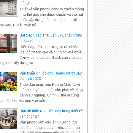
thông
Thiết kế văn phòng công ty truyền thông
như thế nào cho đúng chuẩn và thu hút
nhất, vậy đừng bỏ qua mẫu thiết kế
ới đây. 1. Mẫu thiết kế ...
Bột thạch cao Thái Lan JPL chất lượng
tốt giá rẻ
Hiện nay, trên thị trường có rất nhiều
loại bột thạch cao và cũng có khá nhiều
đơn vị cung cấp bột thạch cao cho các
ng trình xây dựng và ...
Văn khấn xin lộc ông Hoàng Mười đầy
đủ nhất 2023
Theo dân gian, ông Hoàng Mười là vị
thánh chuyên ban lộc cho phát về công
danh sự nghiệp. Chính vì thế ai cũng
ốn đến xin lộc ông vào mỗi ...
Bạn đã mắc 4 sai lầm này trong thiết kế
văn phòng?
Văn phòng làm việc ảnh hưởng trực
tiếp đến năng suất làm việc của nhân