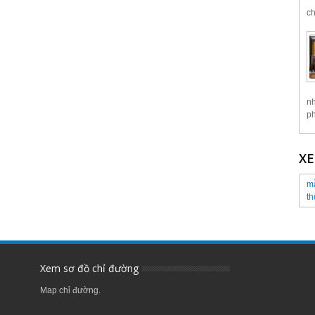
ch
nh
ph
X
mẫ
th
Xem sơ đồ chỉ đường
Map chỉ đường.