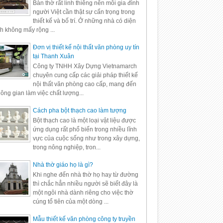
Bàn thờ rất linh thiêng nên mỗi gia đình
người Việt cần thật sự cẩn trọng trong
thiết kế và bố trí. Ở những nhà có diện
ch không mấy rộng ...
Đơn vị thiết kế nội thất văn phòng uy tín
tại Thanh Xuân
Công ty TNHH Xây Dựng Vietnamarch
chuyên cung cấp các giải pháp thiết kế
nội thất văn phòng cao cấp, mang đến
ông gian làm việc chất lượng...
Cách pha bột thạch cao làm tượng
Bột thạch cao là một loại vật liệu được
ứng dụng rất phổ biến trong nhiều lĩnh
vực của cuộc sống như trong xây dựng,
trong nông nghiệp, tron...
Nhà thờ giáo họ là gì?
Khi nghe đến nhà thờ họ hay từ đường
thì chắc hẳn nhiều người sẽ biết đây là
một ngôi nhà dành riêng cho việc thờ
cúng tổ tiên của một dòng ...
Mẫu thiết kế văn phòng công ty truyền